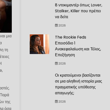
8 ντοκιμαντέρ όπως Lover,
Stalker, Killer που πρέπει
να δείτε
2026
ναι μια
The Rookie Feds
α
Επεισόδιο 1
Ανακεφαλαίωση και Τέλος,
λη τη
Επεξήγηση
έτειες
Η
2026
e,
Οι κρατούμενοι βασίζονται
σε μια αληθινή ιστορία μιας
πραγματικής υπόθεσης
αστές.
απαγωγής;
 Παρά
ών της
2026
όλα όσα