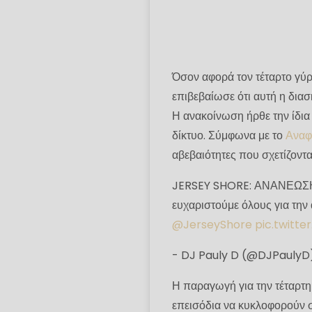
Όσον αφορά τον τέταρτο γύρ
επιβεβαίωσε ότι αυτή η διασ
Η ανακοίνωση ήρθε την ίδια
δίκτυο. Σύμφωνα με το
Αναφ
αβεβαιότητες που σχετίζοντα
JERSEY SHORE: ΑΝΑΝΕΩΣΗ
ευχαριστούμε όλους για την
@JerseyShore
pic.twit
- DJ Pauly D (@DJPauly
Η παραγωγή για την τέταρτη 
επεισόδια να κυκλοφορούν σ