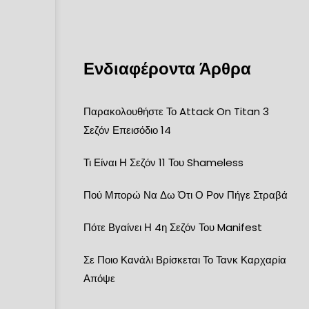
Ενδιαφέροντα Άρθρα
Παρακολουθήστε Το Attack On Titan 3
Σεζόν Επεισόδιο 14
Τι Είναι Η Σεζόν 11 Του Shameless
Πού Μπορώ Να Δω Ότι Ο Ρον Πήγε Στραβά
Πότε Βγαίνει Η 4η Σεζόν Του Manifest
Σε Ποιο Κανάλι Βρίσκεται Το Τανκ Καρχαρία
Απόψε