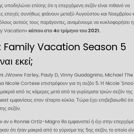
 υποδηλώνει επίσης ότι η επερχόμενη σεζόν είναι πιθανό να
έες εποχές συνήθως φτάνουν μεταξύ Αυγούστου και Νοεμβρίου 
όλους αυτούς τους παράγοντες, αναμένουμε να κυκλοφορήσει η
ly Vacation»
κάπου στο 4ο τρίμηνο του 2021.
: Family Vacation Season 5
ναι εκεί;
nni JWoww Farley, Pauly D, Vinny Guadagnino, Michael The
a Nicole Cortese επιστρέφουν για τη σεζόν 5. Η Nicole 'Snook
 μακριά από τις κάμερες μετά από τα γυρίσματα τριών σεζόν της
est εμφανίσεις στον τέταρτο κύκλο. Τώρα έχει επιβεβαιωθεί ότι
της σεζόν.
οι αν ο Ronnie Ortiz-Magro θα εμφανιστεί ή όχι στην επερχόμ
καν ότι ήταν μακριά από το γύρισμα της 5ης σεζόν, το οποίο είν