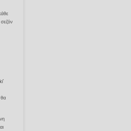
κάθε
 σεζόν
i'
 θα
ενη
αι