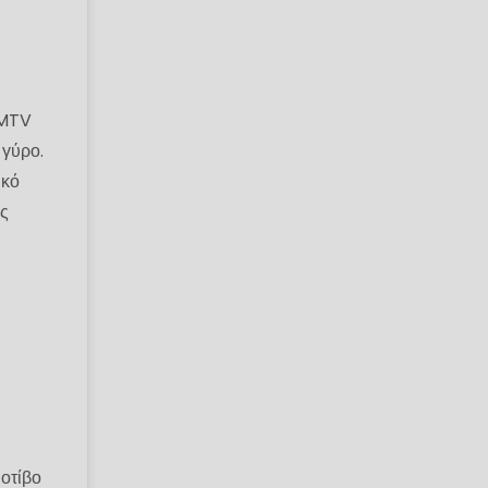
 MTV
 γύρο.
ικό
ες
οτίβο