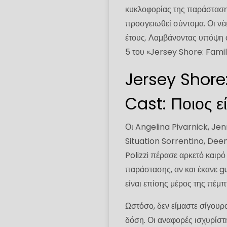
κυκλοφορίας της παράστασης
προσγειωθεί σύντομα. Οι ν
έτους. Λαμβάνοντας υπόψη 
5 του «Jersey Shore: Fami
Jersey Shore
Cast: Ποιος εί
Οι Angelina Pivarnick, Je
Situation Sorrentino, Deen
Polizzi πέρασε αρκετό καιρό
παράστασης, αν και έκανε gu
είναι επίσης μέρος της πέμπ
Ωστόσο, δεν είμαστε σίγουρ
δόση. Οι αναφορές ισχυρίστη