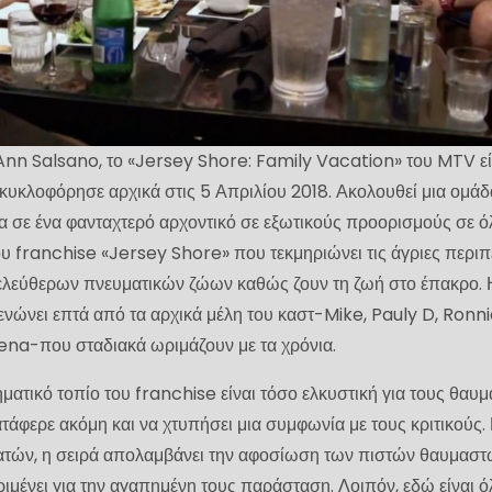
Ann Salsano, το «Jersey Shore: Family Vacation» του MTV εί
κυκλοφόρησε αρχικά στις 5 Απριλίου 2018. Ακολουθεί μια ομάδ
 σε ένα φανταχτερό αρχοντικό σε εξωτικούς προορισμούς σε ό
ου franchise «Jersey Shore» που τεκμηριώνει τις άγριες περιπ
 ελεύθερων πνευματικών ζώων καθώς ζουν τη ζωή στο έπακρο. 
ενώνει επτά από τα αρχικά μέλη του καστ-Mike, Pauly D, Ronni
eena-που σταδιακά ωριμάζουν με τα χρόνια.
ατικό τοπίο του franchise είναι τόσο ελκυστική για τους θαυμ
τάφερε ακόμη και να χτυπήσει μια συμφωνία με τους κριτικούς.
εατών, η σειρά απολαμβάνει την αφοσίωση των πιστών θαυμαστ
ριμένει για την αγαπημένη τους παράσταση. Λοιπόν, εδώ είναι 