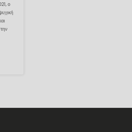
21, ο
ψυχική
και
στην