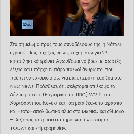
Στο σημείωμα προς τους συναδέλφους της, η Νάταλι
έγραψε: Πώς αρχίζεις να λες ευχαριστώ για 22
καταπληκτικά χρόνια; Αγωνίζομαι να βρω τις σωστές
λέξεις και υπάρχουν πάρα πολλοί άνθρωποι που
πρέπει να ευχαριστήσω για μια υπέροχη καριέρα στο
NBC News. Πρόσθεσε ότι, σκέφτομαι ότι έκοψα τα
δόντια μου στο (θυγατρικό του NBC) WVIT στο
Χάρτφορντ του Κονέκτικατ, και μετά έκανε το τεράστιο
και –τότε– απολιθωτικό άλμα στο MSNBC και αλίμονο
– βάζοντας τα χρυσά εισιτήρια για την εκπομπή
TODAY και «Ημερομηνία».