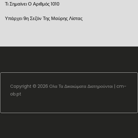
Τι Σημαίνει Ο Αριθμός 1010
Υπάρχει 9η Σεζόν Της Μαύρης Λίστας
Copyright ©
2026 Ολα Τα Δικαιώματα Διατηρούνται |
cm-
ob.pt