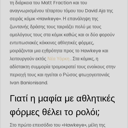
τη διάρκεια του Matt Fraction και του
αναγνωρισμένου τέταρτου τόμου του David Aja της
σειράς κόμικ «Hawkeye». Η επανάληψη της
ζωντανής δράσης τους ταιριάζει πολύ με τους
ομολόγους τους στα κόμικ καθώς και οι δύο φορούν
εντυπωσιακές κόκκινες αθλητικές φόρμες,
μοιράζονται μια εχθρότητα προς το Hawkeye και
λειτουργούν εκτός
Νέα Υόρκη
. Στα κόμικς, η
αδίστακτη συμμορία τρομοκρατεί τους ενοίκους στην
περιοχή τους και ηγείται ο Ρώσος φτωχογειτονιάς
Ivan Banionisand.
Γιατί η μαφία με αθλητικές
φόρμες θέλει το ρολόι;
Στο πρώτο επεισόδιο του «Hawkeye», μέλη της